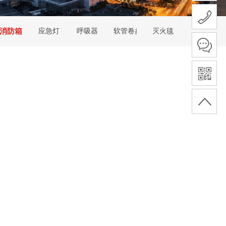
消防箱
应急灯
呼吸器
软管卷盘
灭火毯