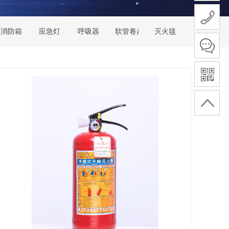
消防箱
应急灯
呼吸器
软管卷盘
灭火毯