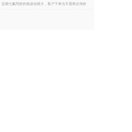
近期七氟丙烷价格波动很大，客户下单当天需再次询价
更多新闻