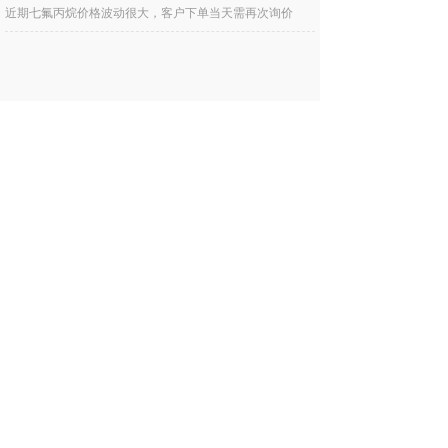
近期七氟丙烷价格波动很大，客户下单当天需再次询价
更多新闻